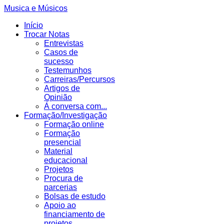
Musica e Músicos
Início
Trocar Notas
Entrevistas
Casos de
sucesso
Testemunhos
Carreiras/Percursos
Artigos de
Opinião
Á conversa com...
Formação/Investigação
Formação online
Formação
presencial
Material
educacional
Projetos
Procura de
parcerias
Bolsas de estudo
Apoio ao
financiamento de
projetos