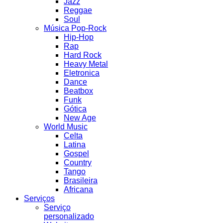
Jazz
Reggae
Soul
Música Pop-Rock
Hip-Hop
Rap
Hard Rock
Heavy Metal
Eletronica
Dance
Beatbox
Funk
Gótica
New Age
World Music
Celta
Latina
Gospel
Country
Tango
Brasileira
Africana
Serviços
Serviço
personalizado