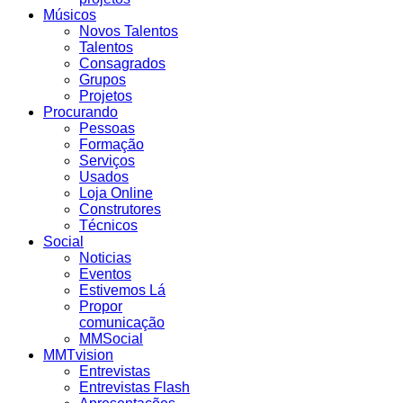
Músicos
Novos Talentos
Talentos
Consagrados
Grupos
Projetos
Procurando
Pessoas
Formação
Serviços
Usados
Loja Online
Construtores
Técnicos
Social
Noticias
Eventos
Estivemos Lá
Propor
comunicação
MMSocial
MMTvision
Entrevistas
Entrevistas Flash