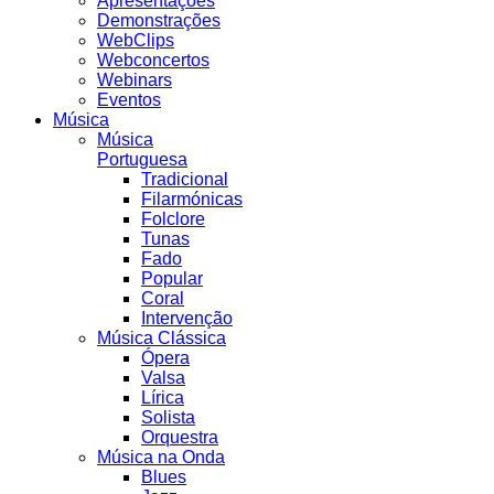
Apresentações
Demonstrações
WebClips
Webconcertos
Webinars
Eventos
Música
Música
Portuguesa
Tradicional
Filarmónicas
Folclore
Tunas
Fado
Popular
Coral
Intervenção
Música Clássica
Ópera
Valsa
Lírica
Solista
Orquestra
Música na Onda
Blues