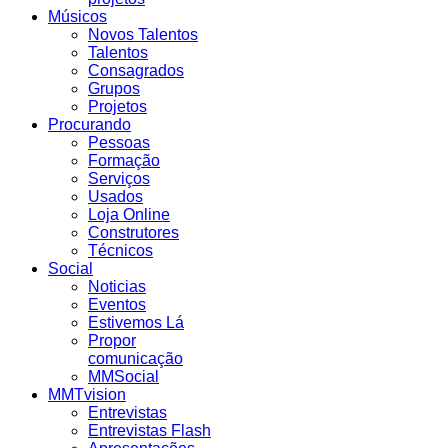
Músicos
Novos Talentos
Talentos
Consagrados
Grupos
Projetos
Procurando
Pessoas
Formação
Serviços
Usados
Loja Online
Construtores
Técnicos
Social
Noticias
Eventos
Estivemos Lá
Propor
comunicação
MMSocial
MMTvision
Entrevistas
Entrevistas Flash