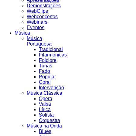
Apresentações
Demonstrações
WebClips
Webconcertos
Webinars
Eventos
Música
Música
Portuguesa
Tradicional
Filarmónicas
Folclore
Tunas
Fado
Popular
Coral
Intervenção
Música Clássica
Ópera
Valsa
Lírica
Solista
Orquestra
Música na Onda
Blues