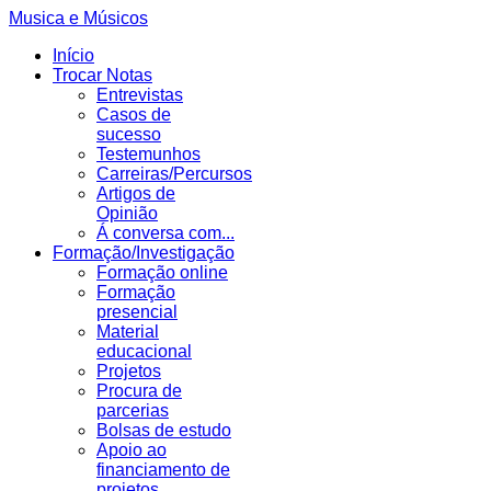
Musica e Músicos
Início
Trocar Notas
Entrevistas
Casos de
sucesso
Testemunhos
Carreiras/Percursos
Artigos de
Opinião
Á conversa com...
Formação/Investigação
Formação online
Formação
presencial
Material
educacional
Projetos
Procura de
parcerias
Bolsas de estudo
Apoio ao
financiamento de
projetos