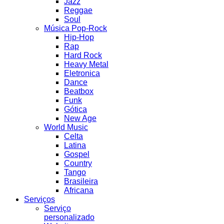
Jazz
Reggae
Soul
Música Pop-Rock
Hip-Hop
Rap
Hard Rock
Heavy Metal
Eletronica
Dance
Beatbox
Funk
Gótica
New Age
World Music
Celta
Latina
Gospel
Country
Tango
Brasileira
Africana
Serviços
Serviço
personalizado