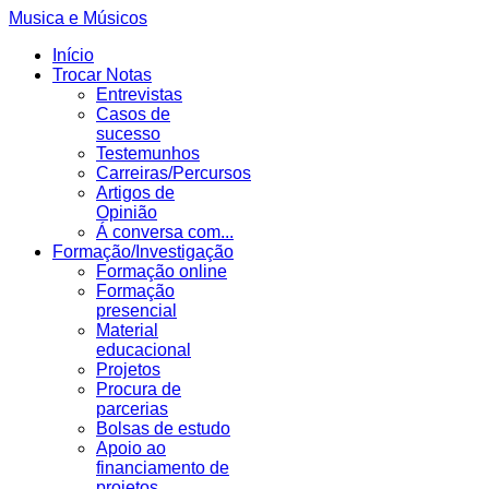
Musica e Músicos
Início
Trocar Notas
Entrevistas
Casos de
sucesso
Testemunhos
Carreiras/Percursos
Artigos de
Opinião
Á conversa com...
Formação/Investigação
Formação online
Formação
presencial
Material
educacional
Projetos
Procura de
parcerias
Bolsas de estudo
Apoio ao
financiamento de
projetos