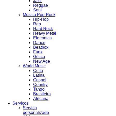
Jazz
Reggae
Soul
Música Pop-Rock
Hip-Hop
Rap
Hard Rock
Heavy Metal
Eletronica
Dance
Beatbox
Funk
Gótica
New Age
World Music
Celta
Latina
Gospel
Country
Tango
Brasileira
Africana
Serviços
Serviço
personalizado