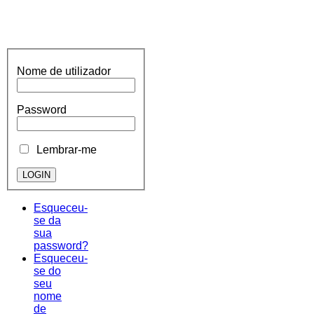
Nome de utilizador
Password
Lembrar-me
Esqueceu-
se da
sua
password?
Esqueceu-
se do
seu
nome
de