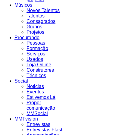
Músicos
Novos Talentos
Talentos
Consagrados
Grupos
Projetos
Procurando
Pessoas
Formação
Serviços
Usados
Loja Online
Construtores
Técnicos
Social
Noticias
Eventos
Estivemos Lá
Propor
comunicação
MMSocial
MMTvision
Entrevistas
Entrevistas Flash