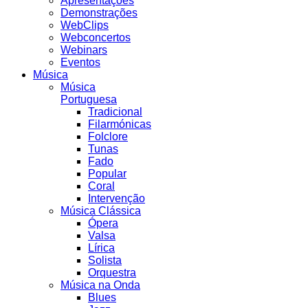
Apresentações
Demonstrações
WebClips
Webconcertos
Webinars
Eventos
Música
Música
Portuguesa
Tradicional
Filarmónicas
Folclore
Tunas
Fado
Popular
Coral
Intervenção
Música Clássica
Ópera
Valsa
Lírica
Solista
Orquestra
Música na Onda
Blues