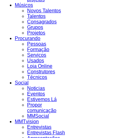
Músicos
Novos Talentos
Talentos
Consagrados
Grupos
Projetos
Procurando
Pessoas
Formação
Serviços
Usados
Loja Online
Construtores
Técnicos
Social
Noticias
Eventos
Estivemos Lá
Propor
comunicação
MMSocial
MMTvision
Entrevistas
Entrevistas Flash