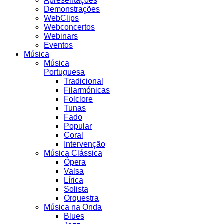
Apresentações
Demonstrações
WebClips
Webconcertos
Webinars
Eventos
Música
Música
Portuguesa
Tradicional
Filarmónicas
Folclore
Tunas
Fado
Popular
Coral
Intervenção
Música Clássica
Ópera
Valsa
Lírica
Solista
Orquestra
Música na Onda
Blues