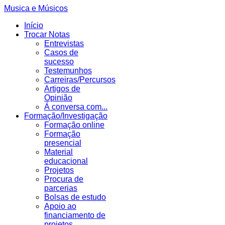
Musica e Músicos
Início
Trocar Notas
Entrevistas
Casos de
sucesso
Testemunhos
Carreiras/Percursos
Artigos de
Opinião
Á conversa com...
Formação/Investigação
Formação online
Formação
presencial
Material
educacional
Projetos
Procura de
parcerias
Bolsas de estudo
Apoio ao
financiamento de
projetos