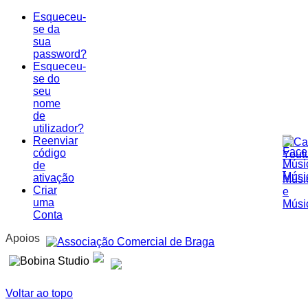
Esqueceu-
se da
sua
password?
Esqueceu-
se do
seu
nome
de
utilizador?
Reenviar
código
de
ativação
Criar
uma
Conta
Apoios
Voltar ao topo