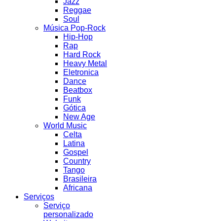
Jazz
Reggae
Soul
Música Pop-Rock
Hip-Hop
Rap
Hard Rock
Heavy Metal
Eletronica
Dance
Beatbox
Funk
Gótica
New Age
World Music
Celta
Latina
Gospel
Country
Tango
Brasileira
Africana
Serviços
Serviço
personalizado