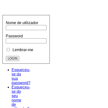
Nome de utilizador
Password
Lembrar-me
Esqueceu-
se da
sua
password?
Esqueceu-
se do
seu
nome
de