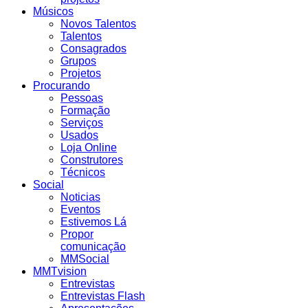
Músicos
Novos Talentos
Talentos
Consagrados
Grupos
Projetos
Procurando
Pessoas
Formação
Serviços
Usados
Loja Online
Construtores
Técnicos
Social
Noticias
Eventos
Estivemos Lá
Propor
comunicação
MMSocial
MMTvision
Entrevistas
Entrevistas Flash