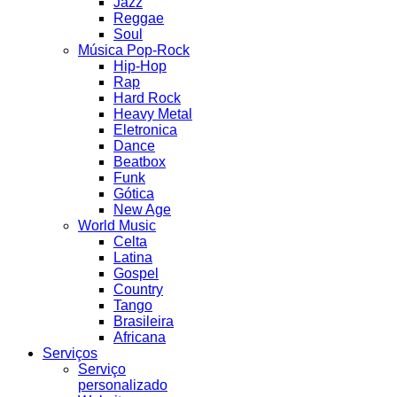
Jazz
Reggae
Soul
Música Pop-Rock
Hip-Hop
Rap
Hard Rock
Heavy Metal
Eletronica
Dance
Beatbox
Funk
Gótica
New Age
World Music
Celta
Latina
Gospel
Country
Tango
Brasileira
Africana
Serviços
Serviço
personalizado