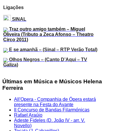
Ligações
S
INAL
Traz outro amigo também – Miguel
Oliveira (Tributo a Zeca Afonso – Theatro
Circo 2011)
E se amanhã – (Sinal – RTP Verão Total)
Olhos Negros – (Canto D’Aqui – TV
Galiza)
Últimas em Música e Músicos Helena
Ferreira
All'Opera - Companhia de Ópera estará
presente na Festa do Avante
II Concurso de Bandas Filarmónicas
Rafael Araújo
Adeste Fideles (D. João IV - arr. V.
Novello)
Tocata (J. Cabanilles)