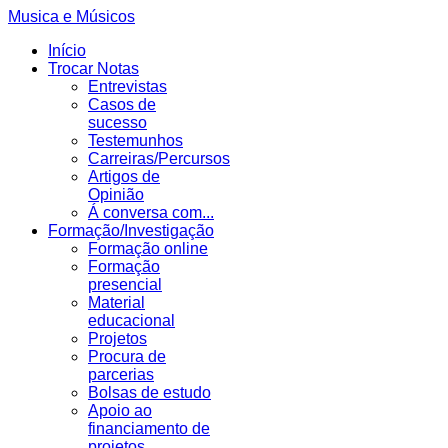
Musica e Músicos
Início
Trocar Notas
Entrevistas
Casos de
sucesso
Testemunhos
Carreiras/Percursos
Artigos de
Opinião
Á conversa com...
Formação/Investigação
Formação online
Formação
presencial
Material
educacional
Projetos
Procura de
parcerias
Bolsas de estudo
Apoio ao
financiamento de
projetos