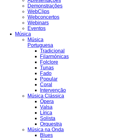
Apresentações
Demonstrações
WebClips
Webconcertos
Webinars
Eventos
Música
Música
Portuguesa
Tradicional
Filarmónicas
Folclore
Tunas
Fado
Popular
Coral
Intervenção
Música Clássica
Ópera
Valsa
Lírica
Solista
Orquestra
Música na Onda
Blues