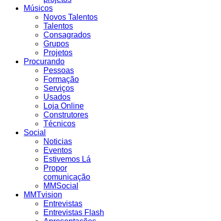
Músicos
Novos Talentos
Talentos
Consagrados
Grupos
Projetos
Procurando
Pessoas
Formação
Serviços
Usados
Loja Online
Construtores
Técnicos
Social
Noticias
Eventos
Estivemos Lá
Propor
comunicação
MMSocial
MMTvision
Entrevistas
Entrevistas Flash