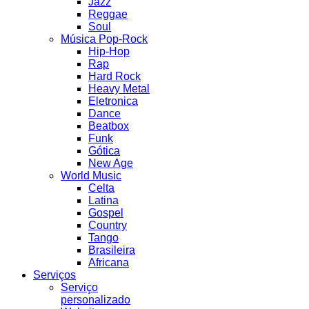
Jazz
Reggae
Soul
Música Pop-Rock
Hip-Hop
Rap
Hard Rock
Heavy Metal
Eletronica
Dance
Beatbox
Funk
Gótica
New Age
World Music
Celta
Latina
Gospel
Country
Tango
Brasileira
Africana
Serviços
Serviço
personalizado