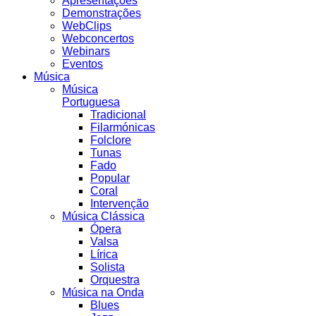
Apresentações
Demonstrações
WebClips
Webconcertos
Webinars
Eventos
Música
Música
Portuguesa
Tradicional
Filarmónicas
Folclore
Tunas
Fado
Popular
Coral
Intervenção
Música Clássica
Ópera
Valsa
Lírica
Solista
Orquestra
Música na Onda
Blues