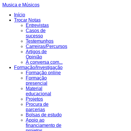
Musica e Músicos
Início
Trocar Notas
Entrevistas
Casos de
sucesso
Testemunhos
Carreiras/Percursos
Artigos de
Opinião
Á conversa com...
Formação/Investigação
Formação online
Formação
presencial
Material
educacional
Projetos
Procura de
parcerias
Bolsas de estudo
Apoio ao
financiamento de
projetos