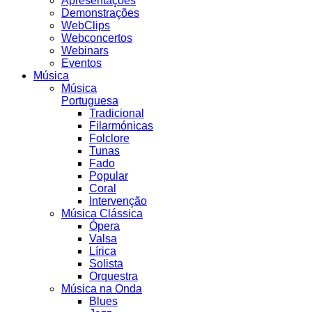
Apresentações
Demonstrações
WebClips
Webconcertos
Webinars
Eventos
Música
Música
Portuguesa
Tradicional
Filarmónicas
Folclore
Tunas
Fado
Popular
Coral
Intervenção
Música Clássica
Ópera
Valsa
Lírica
Solista
Orquestra
Música na Onda
Blues