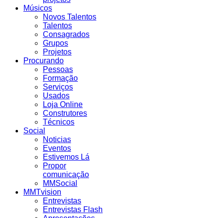
Músicos
Novos Talentos
Talentos
Consagrados
Grupos
Projetos
Procurando
Pessoas
Formação
Serviços
Usados
Loja Online
Construtores
Técnicos
Social
Noticias
Eventos
Estivemos Lá
Propor
comunicação
MMSocial
MMTvision
Entrevistas
Entrevistas Flash