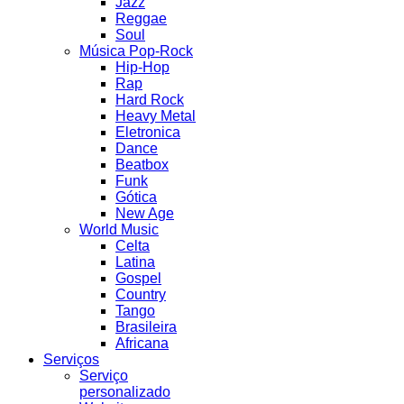
Jazz
Reggae
Soul
Música Pop-Rock
Hip-Hop
Rap
Hard Rock
Heavy Metal
Eletronica
Dance
Beatbox
Funk
Gótica
New Age
World Music
Celta
Latina
Gospel
Country
Tango
Brasileira
Africana
Serviços
Serviço
personalizado