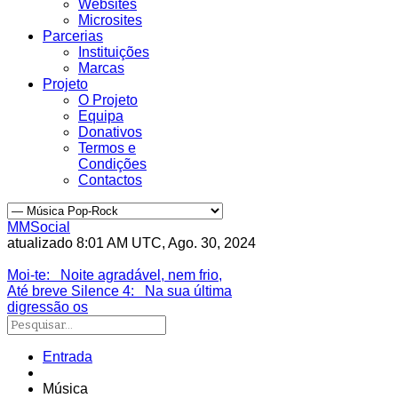
Websites
Microsites
Parcerias
Instituições
Marcas
Projeto
O Projeto
Equipa
Donativos
Termos e
Condições
Contactos
MMSocial
atualizado 8:01 AM UTC, Ago. 30, 2024
Estivemos lá
Moi-te
: Noite agradável, nem frio,
Até breve Silence 4
: Na sua última
digressão os
Entrada
Música