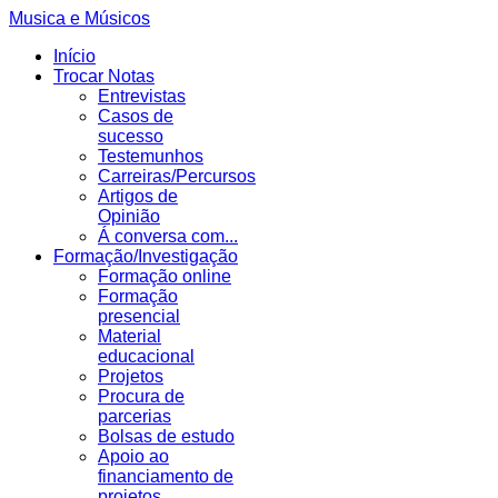
Musica e Músicos
Início
Trocar Notas
Entrevistas
Casos de
sucesso
Testemunhos
Carreiras/Percursos
Artigos de
Opinião
Á conversa com...
Formação/Investigação
Formação online
Formação
presencial
Material
educacional
Projetos
Procura de
parcerias
Bolsas de estudo
Apoio ao
financiamento de
projetos