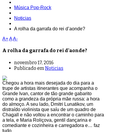
Música Pop-Rock
Noticias
A rolha da garrafa do rei d’aonde?
A+
A
A-
A rolha da garrafa do rei d’aonde?
novembro 17, 2016
Publicado em
Noticias
Chegou a hora mais desejada do dia para a
trupe de artistas itinerantes que acompanha o
Grande Ivan, cantor de tão grande gabarito
como a grandeza da própria mãe russa: a hora
do almoço. A seu lado, Dmitri Lunatikov, um
distraído violinista que saíu de um quadro de
Chagall e não voltou a encontrar o caminho para
a tela, e Maria Roliçova, gentil dançarina e
comediante e cozinheira e carregadora e… faz
tudo