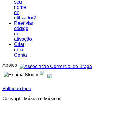
seu
nome
de
utilizador?
Reenviar
código
de
ativação
Criar
uma
Conta
Apoios
Voltar ao topo
Copyright Música e Músicos