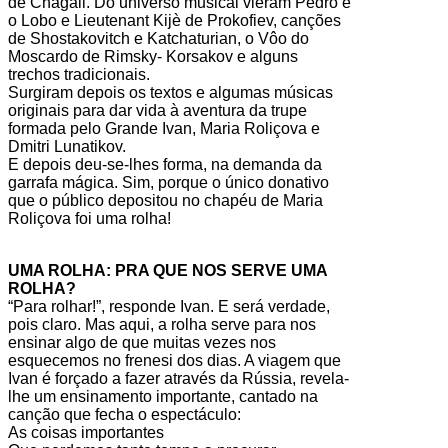
de Chagall. Do universo musical vieram Pedro e
o Lobo e Lieutenant Kijè de Prokofiev, canções
de Shostakovitch e Katchaturian, o Vôo do
Moscardo de Rimsky- Korsakov e alguns
trechos tradicionais.
Surgiram depois os textos e algumas músicas
originais para dar vida à aventura da trupe
formada pelo Grande Ivan, Maria Roliçova e
Dmitri Lunatikov.
E depois deu-se-lhes forma, na demanda da
garrafa mágica. Sim, porque o único donativo
que o público depositou no chapéu de Maria
Roliçova foi uma rolha!
UMA ROLHA: PRA QUE NOS SERVE UMA
ROLHA?
“Para rolhar!”, responde Ivan. E será verdade,
pois claro. Mas aqui, a rolha serve para nos
ensinar algo de que muitas vezes nos
esquecemos no frenesi dos dias. A viagem que
Ivan é forçado a fazer através da Rússia, revela-
lhe um ensinamento importante, cantado na
canção que fecha o espectáculo:
As coisas importantes