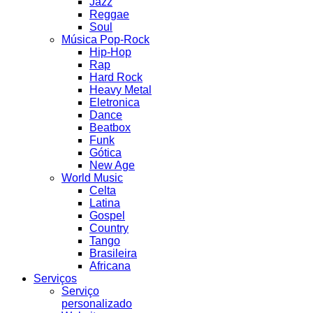
Jazz
Reggae
Soul
Música Pop-Rock
Hip-Hop
Rap
Hard Rock
Heavy Metal
Eletronica
Dance
Beatbox
Funk
Gótica
New Age
World Music
Celta
Latina
Gospel
Country
Tango
Brasileira
Africana
Serviços
Serviço
personalizado