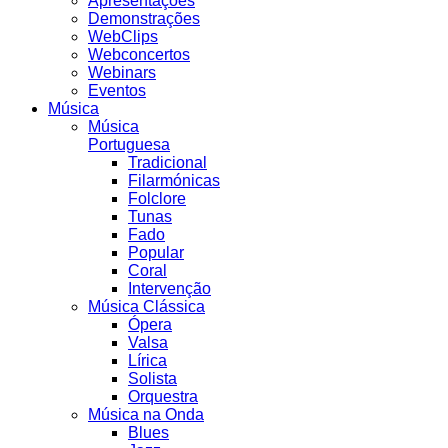
Apresentações
Demonstrações
WebClips
Webconcertos
Webinars
Eventos
Música
Música
Portuguesa
Tradicional
Filarmónicas
Folclore
Tunas
Fado
Popular
Coral
Intervenção
Música Clássica
Ópera
Valsa
Lírica
Solista
Orquestra
Música na Onda
Blues