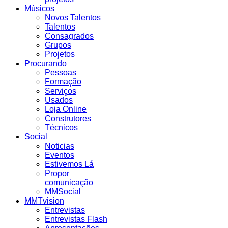
Músicos
Novos Talentos
Talentos
Consagrados
Grupos
Projetos
Procurando
Pessoas
Formação
Serviços
Usados
Loja Online
Construtores
Técnicos
Social
Noticias
Eventos
Estivemos Lá
Propor
comunicação
MMSocial
MMTvision
Entrevistas
Entrevistas Flash