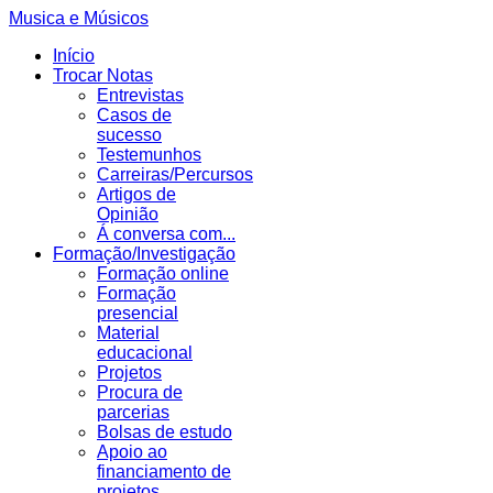
Musica e Músicos
Início
Trocar Notas
Entrevistas
Casos de
sucesso
Testemunhos
Carreiras/Percursos
Artigos de
Opinião
Á conversa com...
Formação/Investigação
Formação online
Formação
presencial
Material
educacional
Projetos
Procura de
parcerias
Bolsas de estudo
Apoio ao
financiamento de
projetos