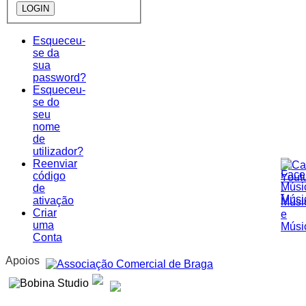
Esqueceu-
se da
sua
password?
Esqueceu-
se do
seu
nome
de
utilizador?
Reenviar
código
de
ativação
Criar
uma
Conta
Apoios