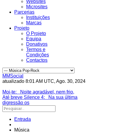
Websites
Microsites
Parcerias
Instituições
Marcas
Projeto
O Projeto
Equipa
Donativos
Termos e
Condições
Contactos
MMSocial
atualizado 8:01 AM UTC, Ago. 30, 2024
Estivemos lá
Moi-te
: Noite agradável, nem frio,
Até breve Silence 4
: Na sua última
digressão os
Entrada
Música