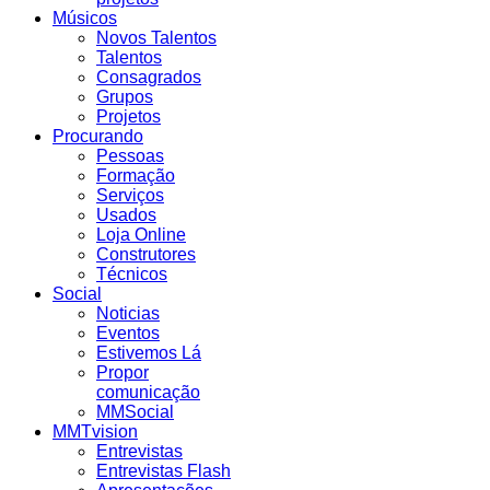
Músicos
Novos Talentos
Talentos
Consagrados
Grupos
Projetos
Procurando
Pessoas
Formação
Serviços
Usados
Loja Online
Construtores
Técnicos
Social
Noticias
Eventos
Estivemos Lá
Propor
comunicação
MMSocial
MMTvision
Entrevistas
Entrevistas Flash