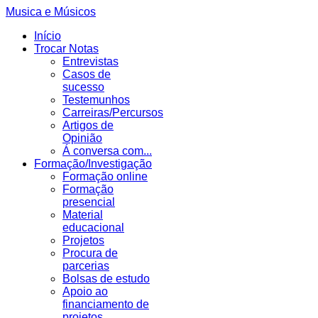
Musica e Músicos
Início
Trocar Notas
Entrevistas
Casos de
sucesso
Testemunhos
Carreiras/Percursos
Artigos de
Opinião
Á conversa com...
Formação/Investigação
Formação online
Formação
presencial
Material
educacional
Projetos
Procura de
parcerias
Bolsas de estudo
Apoio ao
financiamento de
projetos