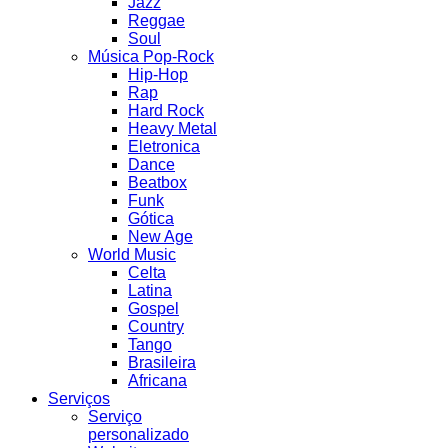
Jazz
Reggae
Soul
Música Pop-Rock
Hip-Hop
Rap
Hard Rock
Heavy Metal
Eletronica
Dance
Beatbox
Funk
Gótica
New Age
World Music
Celta
Latina
Gospel
Country
Tango
Brasileira
Africana
Serviços
Serviço
personalizado