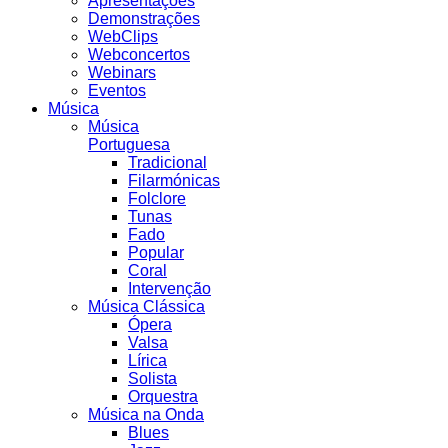
Apresentações
Demonstrações
WebClips
Webconcertos
Webinars
Eventos
Música
Música
Portuguesa
Tradicional
Filarmónicas
Folclore
Tunas
Fado
Popular
Coral
Intervenção
Música Clássica
Ópera
Valsa
Lírica
Solista
Orquestra
Música na Onda
Blues